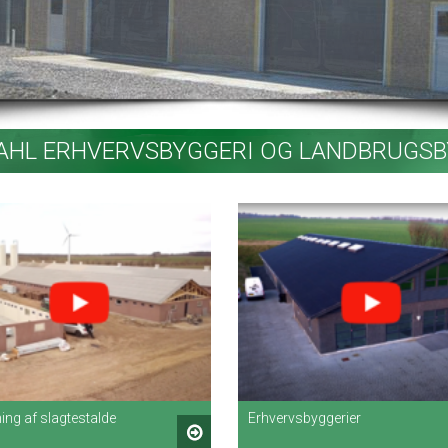
Indgangsparti
DAHL ERHVERVSBYGGERI OG LANDBRUGSB
ing af slagtestalde
Erhvervsbyggerier