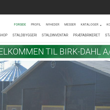
FORSIDE
PROFIL
NYHEDER
MESSER
KATALOGER
K
SHOP
STALDBYGGERI
STALDINVENTAR
PRÆFABRIKERET
ST
KATALOGER
Renovering af stalde på
Staldinventar
ELKOMMEN TIL BIRK-DAHL A
MONTAGEVEJLE
Sydals
Fodringsanlæg
Staldbyggeri
Drægtighedsstald - Gårdejer
Jesper Hansen
Kornopbevaring
Nybyggeri
Toklimastald - Søren
Hansen, Christiansfeld
Økologiske slagtesvin
Stald til økologiske
slagtesvin
Præfabrikat