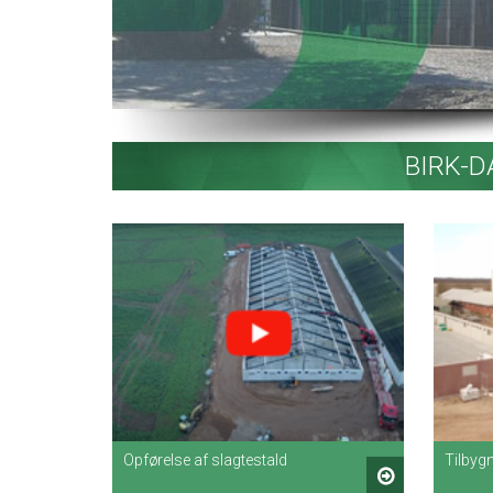
BIRK-
Opførelse af slagtestald
Tilbygn