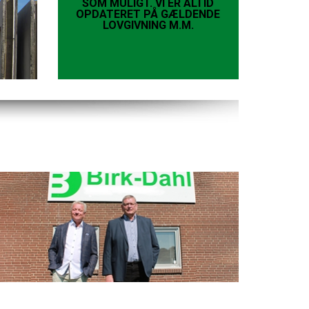
SOM MULIGT. VI ER ALTID
OPDATERET PÅ GÆLDENDE
LOVGIVNING M.M.