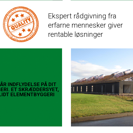
Ekspert rådgivning fra
erfarne mennesker giver
rentable løsninger
FÅR INDFLYDELSE PÅ DIT
ERI. ET SKRÆDDERSYET,
LIDT ELEMENTBYGGERI