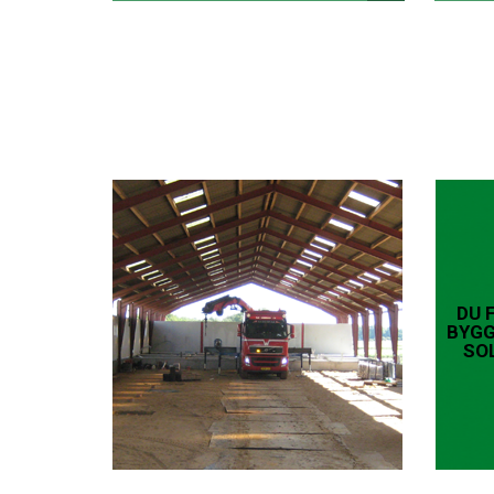
DU 
BYGG
SO