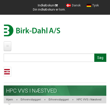
Indkøbskurv
Dansk
Tysk
Din indkøbskurv er tom.
FORSIDE
Søg
PROFIL
NYHEDER
Shop
MESSER
HPC VVS I NÆSTVED
Staldbyggeri
Hjem
»
Erhvervsbyggeri
»
Erhvervsbyggeri
»
HPC VVS i Næstved
KATALOGER
Staldinventar
Renovering af stalde på Sydals