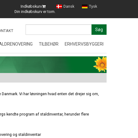
Indkøbskurv
Dansk
Tysk
Din indkøbskurv er tom.
Søg
ONTAKT
ALDRENOVERING
TILBEHØR
ERHVERVSBYGGERI
Erhvervsbyggeri
Kontor
DNINGER
STALDINVENTAR
Næstv
Afsluttet byggeri i Aalborg
TØRFODER
Kontor
Freder
le Danmark. Vi har løsningen hvad enten det drejer sig om,
VÅDFODER
Combi
KOMPONENTER
ergs kendte program af staldinventar, herunder flere
Erhver
DIVERSE
overing og staldinventar