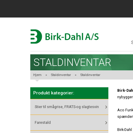
STALDINVENTAR
Hjem
»
Staldinventar
»
Staldinventar
Birk-Dah
Produkt kategorier:
nybyggeri
Stier til smågrise, FRATS-og slagtesvin
Aco Funki
spændende
Farestald
Birk-Dahl