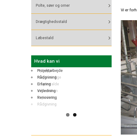
Polte, søer og orner
Vi er for
Drægtighedsstald
Løbestald
Hvad kan vi
Nybyggeri
Projektarbejde
Nøglefærdige
Rådgivning
Slagtestalde
Erfaring
Information
Vejledning
Vejledning
Renovering
Rådgivning