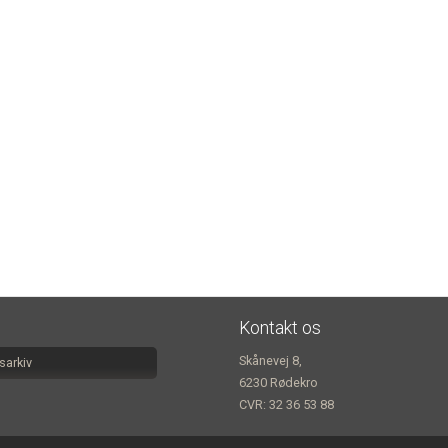
Kontakt os
Skånevej 8,
arkiv
6230 Rødekro
CVR: 32 36 53 88