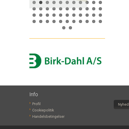
Info
Profil
Nyheds
Cookiepolitik
Handelsbetingelser