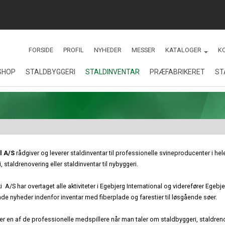
FORSIDE
PROFIL
NYHEDER
MESSER
KATALOGER
K
SHOP
STALDBYGGERI
STALDINVENTAR
PRÆFABRIKERET
ST
KATALOGER
Renovering af stalde på
Staldinventar
MONTAGEVEJLE
Sydals
Fodringsanlæg
Staldbyggeri
Drægtighedsstald - Gårdejer
Jesper Hansen
Kornopbevaring
l A/S
rådgiver og leverer staldinventar til professionelle svineproducenter i he
Nybyggeri
, staldrenovering eller staldinventar til nybyggeri.
Toklimastald - Søren
Hansen, Christiansfeld
Økologiske slagtesvin
Stald til økologiske
 A/S har overtaget alle aktiviteter i Egebjerg International og viderefører Egebj
slagtesvin
 nyheder indenfor inventar med fiberplade og farestier til løsgående søer.
Præfabrikat
 er en af de professionelle medspillere når man taler om staldbyggeri, staldren