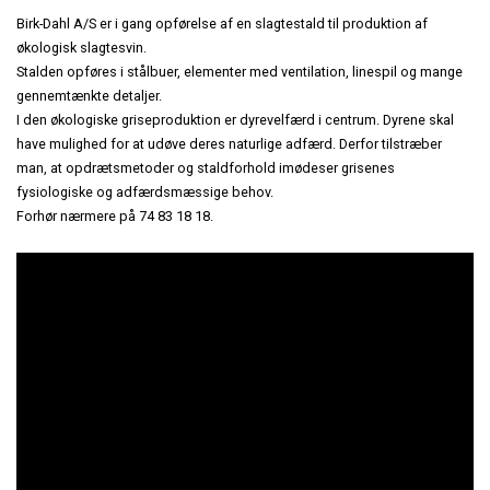
KONTAKT
KATALOGER
Birk-Dahl A/S er i gang opførelse af en slagtestald til produktion af
Præfabrikeret
Staldinventar
Staldbyggeri
økologisk slagtesvin.
Stalden opføres i stålbuer, elementer med ventilation, linespil og mange
Staldrenovering
MONTAGEVEJLEDNINGER
Fodringsanlæg
Drægtighedsstald - Gårdejer Jesper Hansen
Nybyggeri
gennemtænkte detaljer.
I den økologiske griseproduktion er dyrevelfærd i centrum. Dyrene skal
Tilbehør
Kornopbevaring
have mulighed for at udøve deres naturlige adfærd. Derfor tilstræber
STALDINVENTAR
Toklimastald - Søren Hansen, Christiansfeld
Økologiske slagtesvin
man, at opdrætsmetoder og staldforhold imødeser grisenes
Erhvervsbyggeri
fysiologiske og adfærdsmæssige behov.
TØRFODER
Stald til økologiske slagtesvin
Præfabrikat
Forhør nærmere på 74 83 18 18.
Erhvervsbyggeri
VÅDFODER
Indgangsparti
Kontor og lager - HPC VVS i Næstved
Afsluttet byggeri i Aalborg
KOMPONENTER
Kontor og lager - AGA A/S i Fredericia
DIVERSE
Combino Eventcars
Erhvervsbyggeri i træ