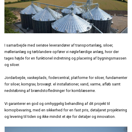
KONTAKT
KATALOGER
Præfabrikeret
Staldinventar
Staldbyggeri
Staldrenovering
MONTAGEVEJLEDNINGER
Fodringsanlæg
Drægtighedsstald - Gårdejer Jesper Hansen
Nybyggeri
Tilbehør
Kornopbevaring
STALDINVENTAR
Toklimastald - Søren Hansen, Christiansfeld
Økologiske slagtesvin
I samarbejde med seriøse leverandører af transportanlæg, siloer,
Erhvervsbyggeri
møllerianlæg og tørblandere opfører vi nøglefærdige anlæg, hvor der
TØRFODER
Stald til økologiske slagtesvin
Præfabrikat
tages højde for en funktionel indretning og placering af bygningsmassen
Erhvervsbyggeri
og siloer.
VÅDFODER
Indgangsparti
Kontor og lager - HPC VVS i Næstved
Afsluttet byggeri i Aalborg
Jordarbejde, vaskeplads, fodercentral, platforme for siloer, fundamenter
KOMPONENTER
for siloer, korngrav, brovægt. el installationer, vand, varme, afløb samt
nedstøbning af brændstofledninger for kornblæserne.
Kontor og lager - AGA A/S i Fredericia
DIVERSE
Vi garanterer en god og omhyggelig behandling af dit projekt til
Combino Eventcars
kornopbevaring, med en sikkerhed for en fast pris, detaljeret projektering
og levering til tiden og ikke mindst et øje for detaljer og innovation.
Erhvervsbyggeri i træ