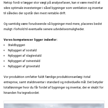
KONTAKT
Netop fordi vi lægger stor vægt på analysefasen, kan vi være med til at
KATALOGER
Præfabrikeret
Staldinventar
Staldbyggeri
sikre optimale investeringer i såvel bygninger som ventilation og inventar
til således der opstår den mest rentable drift.
Staldrenovering
MONTAGEVEJLEDNINGER
Fodringsanlæg
Drægtighedsstald - Gårdejer Jesper Hansen
Nybyggeri
Og samtidig være forudseende så bygninger med mere, placeres bedst
Tilbehør
muligt i forhold til eventuelle senere udvidelsesmuligheder.
Kornopbevaring
STALDINVENTAR
Toklimastald - Søren Hansen, Christiansfeld
Økologiske slagtesvin
Erhvervsbyggeri
Vores kompetencer ligger indenfor:
TØRFODER
Stald til økologiske slagtesvin
Præfabrikat
Staldbyggeri
Erhvervsbyggeri
Nybyggeri af sostald
Nybyggeri af slagtestald
VÅDFODER
Indgangsparti
Nybyggeri af svinestald
Kontor og lager - HPC VVS i Næstved
Afsluttet byggeri i Aalborg
Nybyggeri af grisestald
KOMPONENTER
Kontor og lager - AGA A/S i Fredericia
Vor produktion omfatter fuldt færdige produktionsanlæg i total
DIVERSE
entreprise, samt staldinventar i standard og individuelle mål. Det betyder
Combino Eventcars
totalløsninger hvor du får fordel af bygninger og inventar, der er skabt for
hinanden fra tegnebordet.
Erhvervsbyggeri i træ