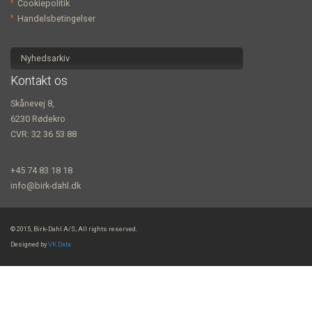
Cookiepolitik
Handelsbetingelser
Nyhedsarkiv
Kontakt os
Skånevej 8,
6230 Rødekro
CVR: 32 36 53 88
+45 74 83 18 18
info@birk-dahl.dk
© 2015, Birk-Dahl A/S, All rights reserved.
Designed by
VK Data