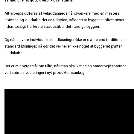
samtidigt er et godt overblik over stalden.
Alt arbejde udføres af veluddannede håndværkere med en mester i
spidsen og vi udarbejder en tidsplan, således at byggeriet bliver styret
tidsmæssigt fra første spadestik til det færdige byggeri.
Og når nu vore individuelle staldløsninger ikke er dyrere end traditionelle
standard løsninger, så gør det vel heller ikke noget at byggeriet pynter i
landskabet.
Det er et spørgsmål om tillid, når man skal vælge en samarbejdspartner
ved større investeringer i nyt produktionsanlæg.