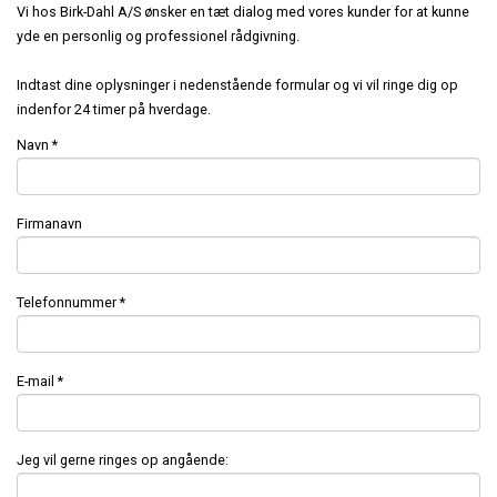
KONTAKT
Vi hos Birk-Dahl A/S ønsker en tæt dialog med vores kunder for at kunne
KATALOGER
Præfabrikeret
Staldinventar
Staldbyggeri
yde en personlig og professionel rådgivning.
Staldrenovering
MONTAGEVEJLEDNINGER
Indtast dine oplysninger i nedenstående formular og vi vil ringe dig op
Fodringsanlæg
Drægtighedsstald - Gårdejer Jesper Hansen
Nybyggeri
indenfor 24 timer på hverdage.
Tilbehør
Kornopbevaring
Navn
*
STALDINVENTAR
Toklimastald - Søren Hansen, Christiansfeld
Økologiske slagtesvin
Erhvervsbyggeri
TØRFODER
Stald til økologiske slagtesvin
Præfabrikat
Firmanavn
Erhvervsbyggeri
VÅDFODER
Indgangsparti
Kontor og lager - HPC VVS i Næstved
Afsluttet byggeri i Aalborg
Telefonnummer
*
KOMPONENTER
Kontor og lager - AGA A/S i Fredericia
DIVERSE
E-mail
*
Combino Eventcars
Erhvervsbyggeri i træ
Jeg vil gerne ringes op angående: