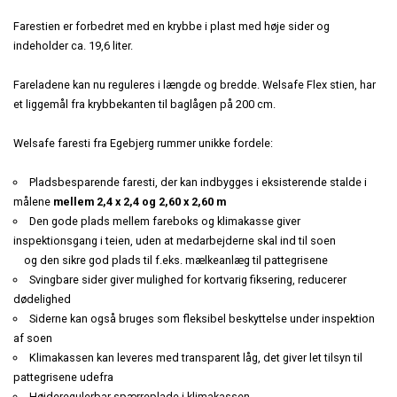
Farestien er forbedret med en krybbe i plast med høje sider og
indeholder ca. 19,6 liter.
Fareladene kan nu reguleres i længde og bredde. Welsafe Flex stien, har
et liggemål fra krybbekanten til baglågen på 200 cm.
Welsafe faresti fra Egebjerg rummer unikke fordele:
Pladsbesparende faresti, der kan indbygges i eksisterende stalde i
målene
mellem 2,4 x 2,4 og 2,60 x 2,60 m
Den gode plads mellem fareboks og klimakasse giver
inspektionsgang i teien, uden at medarbejderne skal ind til soen
og den sikre god plads til f.eks. mælkeanlæg til pattegrisene
Svingbare sider giver mulighed for kortvarig fiksering, reducerer
dødelighed
Siderne kan også bruges som fleksibel beskyttelse under inspektion
af soen
Klimakassen kan leveres med transparent låg, det giver let tilsyn til
pattegrisene udefra
Højderegulerbar spærreplade i klimakassen