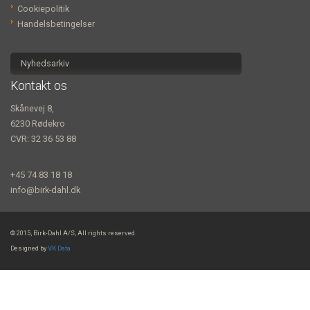
Cookiepolitik
Handelsbetingelser
Nyhedsarkiv
Kontakt os
Skånevej 8,
6230 Rødekro
CVR: 32 36 53 88
+45 74 83 18 18
info@birk-dahl.dk
© 2015, Birk-Dahl A/S, All rights reserved.
Designed by
VK Data